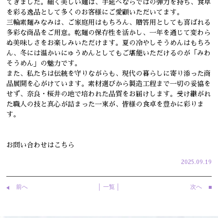
てきました。細く美しい麺は、手延べならではの弾力を持ち、食卓
を彩る逸品として多くのお客様にご愛顧いただいてます。
三輪素麺みなみは、ご家庭用はもちろん、贈答用としても喜ばれる
多彩な商品をご用意。乾麺の保存性を活かし、一年を通じて変わら
ぬ美味しさをお楽しみいただけます。夏の冷やしそうめんはもちろ
ん、冬には温かいにゅうめんとしてもご堪能いただけるのが「みわ
そうめん」の魅力です。
また、私たちは伝統を守りながらも、現代の暮らしに寄り添った商
品展開を心がけています。素材選びから製造工程まで一切の妥協を
せず、奈良・桜井の地で培われた品質をお届けします。受け継がれ
た職人の技と真心が詰まった一束が、皆様の食卓を豊かに彩りま
す。
お問い合わせはこちら
2025.09.19
前へ
│ 一覧 │
次へ