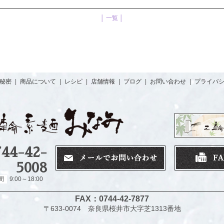
│ 一覧 │
秘密
|
商品について
|
レシピ
|
店舗情報
|
ブログ
|
お問い合わせ
|
プライバ
744-42-
5008
間
9:00～18:00
FAX：0744-42-7877
〒633-0074 奈良県桜井市大字芝1313番地