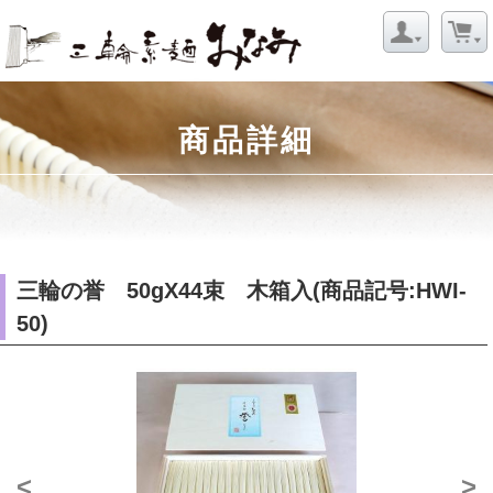
商品詳細
三輪の誉 50gX44束 木箱入(商品記号:HWI-
50)
<
>