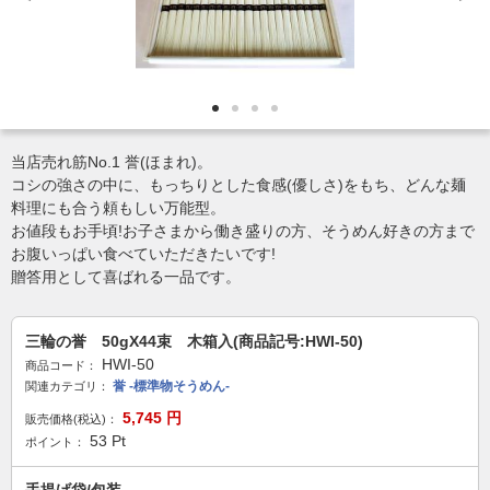
当店売れ筋No.1 誉(ほまれ)。
コシの強さの中に、もっちりとした食感(優しさ)をもち、どんな麺
料理にも合う頼もしい万能型。
お値段もお手頃!お子さまから働き盛りの方、そうめん好きの方まで
お腹いっぱい食べていただきたいです!
贈答用として喜ばれる一品です。
三輪の誉 50gX44束 木箱入(商品記号:HWI-50)
HWI-50
商品コード：
誉 -標準物そうめん-
関連カテゴリ：
5,745
円
販売価格(税込)：
53
Pt
ポイント：
手提げ袋/包装