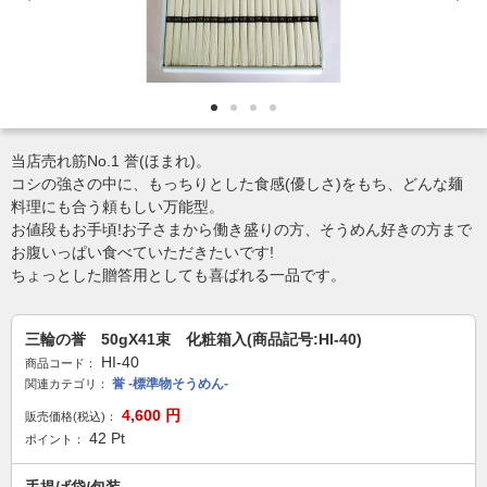
当店売れ筋No.1 誉(ほまれ)。
コシの強さの中に、もっちりとした食感(優しさ)をもち、どんな麺
料理にも合う頼もしい万能型。
お値段もお手頃!お子さまから働き盛りの方、そうめん好きの方まで
お腹いっぱい食べていただきたいです!
ちょっとした贈答用としても喜ばれる一品です。
三輪の誉 50gX41束 化粧箱入(商品記号:HI-40)
HI-40
商品コード：
誉 -標準物そうめん-
関連カテゴリ：
4,600
円
販売価格(税込)：
42
Pt
ポイント：
手提げ袋/包装