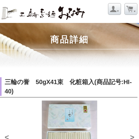
商品詳細
三輪の誉 50gX41束 化粧箱入(商品記号:HI-
40)
<
>