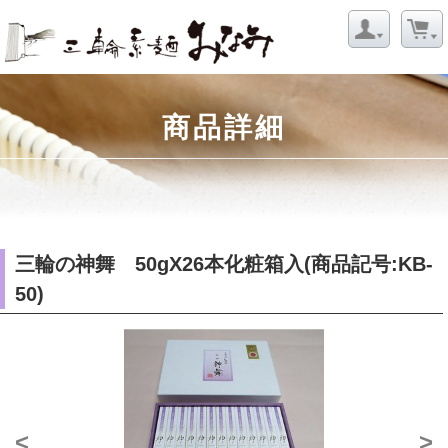
商品詳細
三輪の神舞 50gX26本化粧箱入(商品記号:KB-
50)
<
>