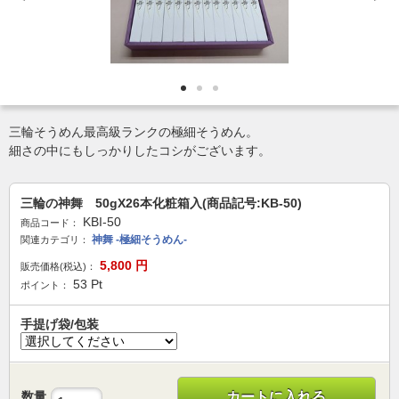
三輪そうめん最高級ランクの極細そうめん。
細さの中にもしっかりしたコシがございます。
三輪の神舞 50gX26本化粧箱入(商品記号:KB-50)
KBI-50
商品コード：
神舞 -極細そうめん-
関連カテゴリ：
5,800
円
販売価格(税込)：
53
Pt
ポイント：
手提げ袋/包装
数量
カートに入れる