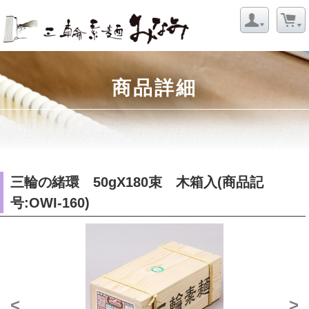
商品詳細
三輪の緒環 50gX180束 木箱入(商品記
号:OWI-160)
<
>