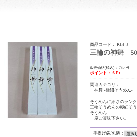
画像を拡大する
商品コード：
KBI-3
三輪の神舞 50g
販売価格(税込)：
730
円
ポイント：
6
Pt
関連カテゴリ：
神舞 -極細そうめん-
そうめんに細さのランク
三輪そうめんの極細そう
そうめん
一度ご賞味下さい。
手提げ袋/包装：