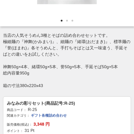
当店の人気そうめん3種とそばの詰め合わせセットです。
極細麺の『神舞(かみまい)』、細麺の『緒環(おだまき)』、標準麺の
『誉(ほまれ)』各そうめんと、手打ちそばとは又一味違う、手延そ
ばとの違いをお試しください。
神舞50g×4本、緒環50g×5本、誉50g×5本、手延そば50g×5本
総内容量950g
箱の寸法380x220x43
みなみの彩りセット(商品記号:R-25)
R-25
商品コード：
ギフト各種詰め合わせ
関連カテゴリ：
3,348
円
販売価格(税込)：
31
Pt
ポイント：